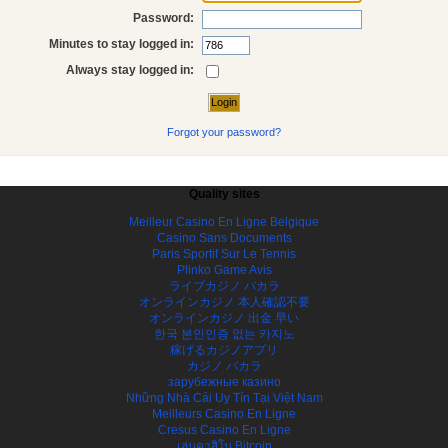
Password:
Minutes to stay logged in:
Always stay logged in:
Forgot your password?
Quality sites
Meilleur Casino En Ligne Belgique
Casino Sans Documents
Paris Sportif Sur Le Tennis
Plinko Game Avis
ライブカジノ バカラ
オンラインカジノ 本人確認不要
オンラインカジノ 出金 早い
한국 본인인증 없는 카지노
稼げるカジノアプリ
カジノ バカラ
зарубежные казино
Những Nhà Cái Uy Tín Tại Việt Nam
Meilleurs Casino En Ligne
Cresus Casino En Ligne
เล่นคาสิโน Bitcoin