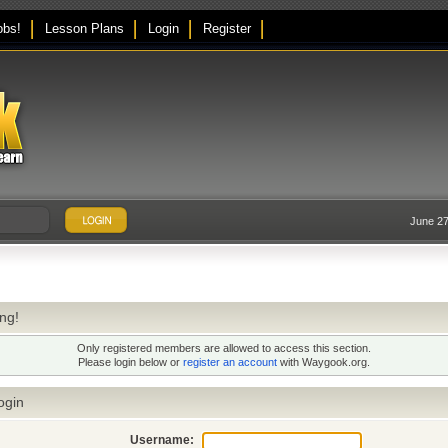
obs!
Lesson Plans
Login
Register
June 27
ng!
Only registered members are allowed to access this section.
Please login below or
register an account
with Waygook.org.
ogin
Username: