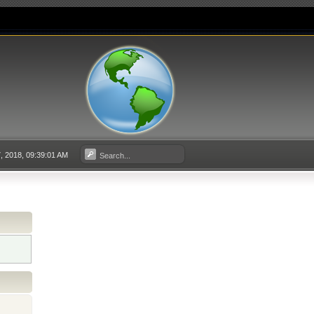
, 2018, 09:39:01 AM