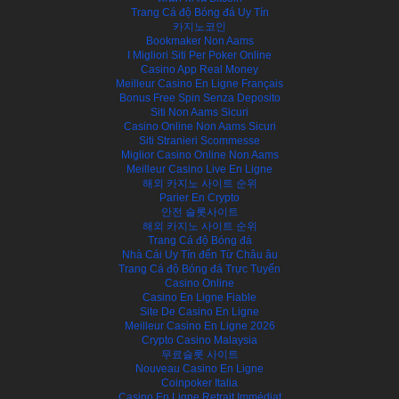
Trang Cá độ Bóng đá Uy Tín
카지노코인
Bookmaker Non Aams
I Migliori Siti Per Poker Online
Casino App Real Money
Meilleur Casino En Ligne Français
Bonus Free Spin Senza Deposito
Siti Non Aams Sicuri
Casino Online Non Aams Sicuri
Siti Stranieri Scommesse
Miglior Casino Online Non Aams
Meilleur Casino Live En Ligne
해외 카지노 사이트 순위
Parier En Crypto
안전 슬롯사이트
해외 카지노 사이트 순위
Trang Cá độ Bóng đá
Nhà Cái Uy Tín đến Từ Châu âu
Trang Cá độ Bóng đá Trực Tuyến
Casino Online
Casino En Ligne Fiable
Site De Casino En Ligne
Meilleur Casino En Ligne 2026
Crypto Casino Malaysia
무료슬롯 사이트
Nouveau Casino En Ligne
Coinpoker Italia
Casino En Ligne Retrait Immédiat