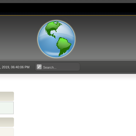
, 2019, 06:40:06 PM