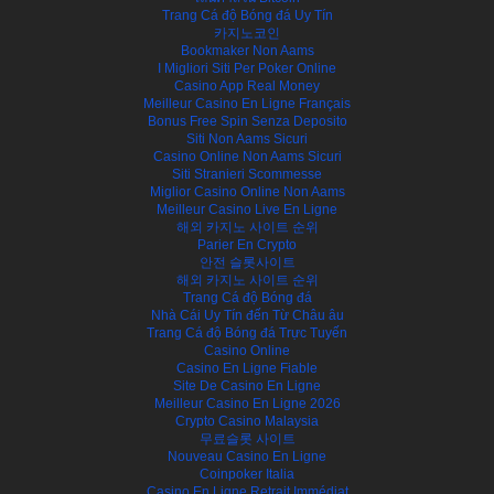
Trang Cá độ Bóng đá Uy Tín
카지노코인
Bookmaker Non Aams
I Migliori Siti Per Poker Online
Casino App Real Money
Meilleur Casino En Ligne Français
Bonus Free Spin Senza Deposito
Siti Non Aams Sicuri
Casino Online Non Aams Sicuri
Siti Stranieri Scommesse
Miglior Casino Online Non Aams
Meilleur Casino Live En Ligne
해외 카지노 사이트 순위
Parier En Crypto
안전 슬롯사이트
해외 카지노 사이트 순위
Trang Cá độ Bóng đá
Nhà Cái Uy Tín đến Từ Châu âu
Trang Cá độ Bóng đá Trực Tuyến
Casino Online
Casino En Ligne Fiable
Site De Casino En Ligne
Meilleur Casino En Ligne 2026
Crypto Casino Malaysia
무료슬롯 사이트
Nouveau Casino En Ligne
Coinpoker Italia
Casino En Ligne Retrait Immédiat