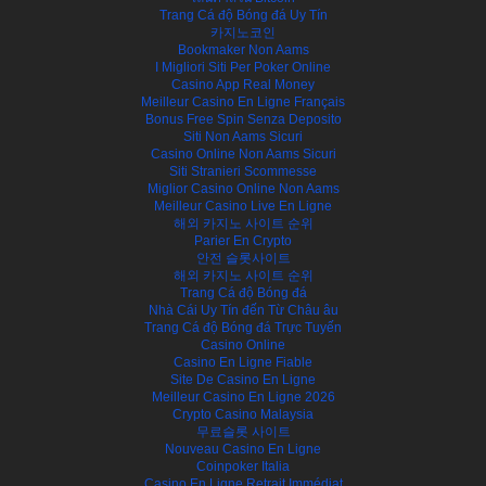
Trang Cá độ Bóng đá Uy Tín
카지노코인
Bookmaker Non Aams
I Migliori Siti Per Poker Online
Casino App Real Money
Meilleur Casino En Ligne Français
Bonus Free Spin Senza Deposito
Siti Non Aams Sicuri
Casino Online Non Aams Sicuri
Siti Stranieri Scommesse
Miglior Casino Online Non Aams
Meilleur Casino Live En Ligne
해외 카지노 사이트 순위
Parier En Crypto
안전 슬롯사이트
해외 카지노 사이트 순위
Trang Cá độ Bóng đá
Nhà Cái Uy Tín đến Từ Châu âu
Trang Cá độ Bóng đá Trực Tuyến
Casino Online
Casino En Ligne Fiable
Site De Casino En Ligne
Meilleur Casino En Ligne 2026
Crypto Casino Malaysia
무료슬롯 사이트
Nouveau Casino En Ligne
Coinpoker Italia
Casino En Ligne Retrait Immédiat