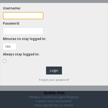
Username:
Password:
Minutes to stay logged in:
Always stay logged in:
Forgot your password?
Quality sites
Meilleur Casino En Ligne Belgique
Casino Sans Documents
Paris Sportif Sur Le Tennis