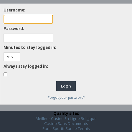
Username:
Password:
Minutes to stay logged in:
Always stay logged in:
Forgot your password?
Quality sites
Meilleur Casino En Ligne Belgique
Casino Sans Documents
Paris Sportif Sur Le Tennis