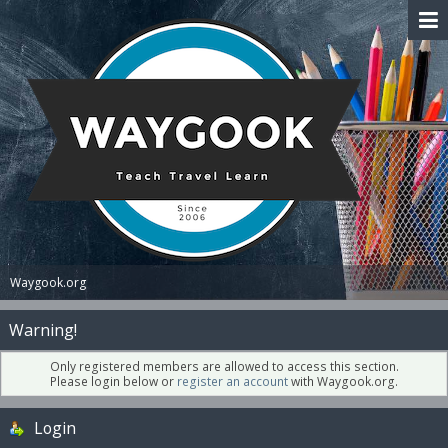
Waygook.org
Warning!
Only registered members are allowed to access this section.
Please login below or
register an account
with Waygook.org.
Login