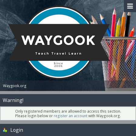
Waygook.org
Warning!
Only registered members are allowed to access this section.
Please login below or
register an account
with Waygook.org.
Login